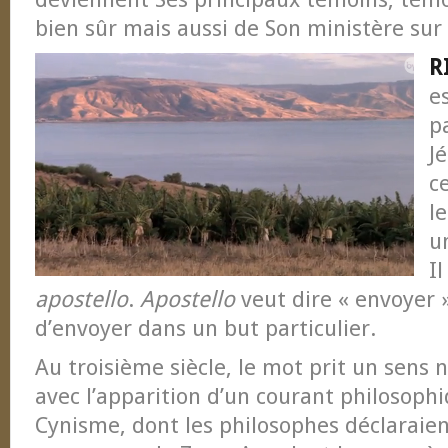
bien sûr mais aussi de Son ministère sur 
R
e
p
J
c
l
u
I
apostello
.
Apostello
veut dire « envoyer »
d’envoyer dans un but particulier.
Au troisième siècle, le mot prit un sens 
avec l’apparition d’un courant philosop
Cynisme, dont les philosophes déclaraient