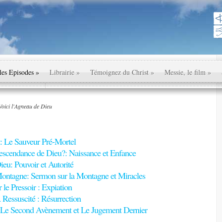
les Episodes
»
Librairie
»
Témoignez du Christ
»
Messie, le film
»
Voici l'Agneau de Dieu
: Le Sauveur Pré-Mortel
escendance de Dieu?: Naissance et Enfance
Dieu: Pouvoir et Autorité
ontagne: Sermon sur la Montagne et Miracles
r le Pressoir : Expiation
A Ressuscité : Résurrection
: Le Second Avènement et Le Jugement Dernier