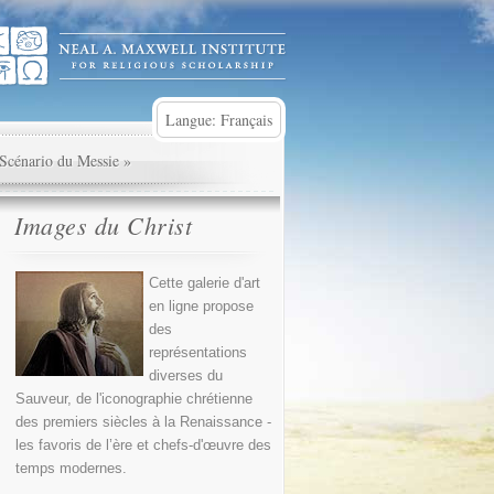
Langue: Français
Scénario du Messie
»
Images du Christ
Cette galerie d'art
en ligne propose
des
représentations
diverses du
Sauveur, de l'iconographie chrétienne
des premiers siècles à la Renaissance -
les favoris de l’ère et chefs-d'œuvre des
temps modernes.