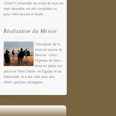
Christ? L'ensemble du script de tous les
sept épisodes ont été compilées ici
pour votre lecture et étude.
Réalisation du Messie
Témoignez de la
mise en œuvre du
Messie: «Voici
l'Agneau de Dieu
--
filmé en partie sur
place en Terre Sainte, en Egypte et au
Danemark, et a été créé avec des
effets spéciaux prodigieux.