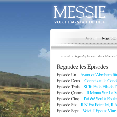
Acceuil
Regardez 
Acceuil
»
Regardez les Episodes - Messie - 
Regardez les Episodes
Episode Un –
Avant qu’Abraham fût
Episode Deux –
Connais-tu la Cond
Episode Trois –
Si Tu Es le Fils de 
Episode Quatre –
Il Monta Sur La M
Episode Cinq –
J’ai été Seul à Foule
Episode Six –
Il N’Est Point Ici, Il 
Episode Sept –
Voici, l’Epoux Vint